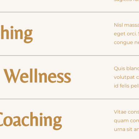
ching
Nisl massa,
eget orci.
congue ne
 Wellness
Quis bland
volutpat 
id felis p
Coaching
Vitae con
quam con
urna sit 