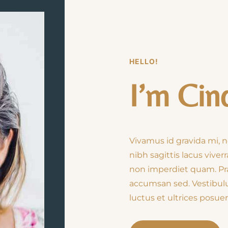
HELLO!
I’m Cin
Vivamus id gravida mi, 
nibh sagittis lacus viver
non imperdiet quam. Praes
accumsan sed. Vestibulu
luctus et ultrices posuer