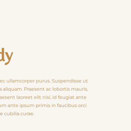
dy
nec ullamcorper purus. Suspendisse ut
ra aliquam. Praesent ac lobortis mauris,
ent laoreet elit nisi, id feugiat ante
m ante ipsum primis in faucibus orci
e cubilia curae.