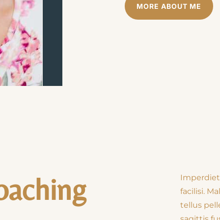
MORE ABOUT ME
oaching
Imperdiet
facilisi. 
tellus pel
sagittis fu