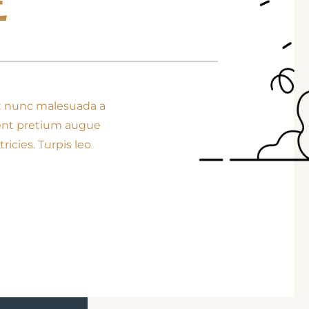
E
get nunc malesuada a
sent pretium augue
icies. Turpis leo