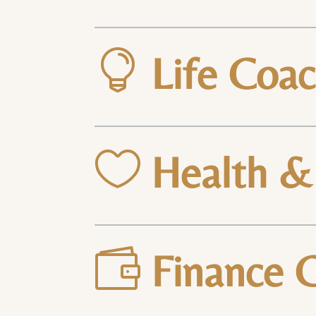

Life Coa

Health &

Finance 