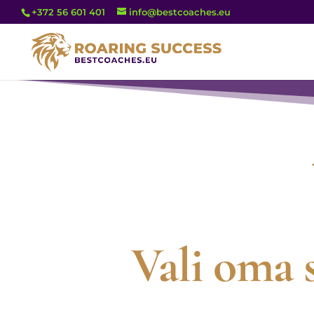
+372 56 601 401
info@bestcoaches.eu
Vali oma 