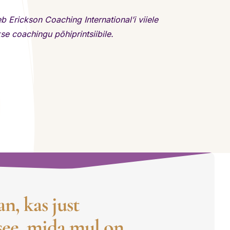
 Erickson Coaching International’i viiele
e coachingu põhiprintsiibile.
n, kas just
see, mida mul on