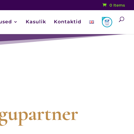
0 Items
used
Kasulik
Kontaktid
.
ngupartner