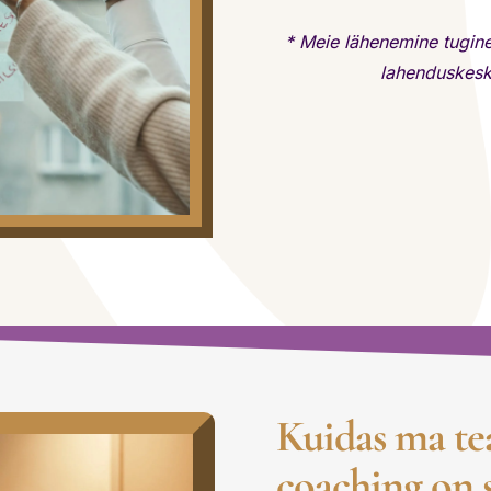
* Meie lähenemine tugineb
lahenduskesks
Kuidas ma tea
coaching on 