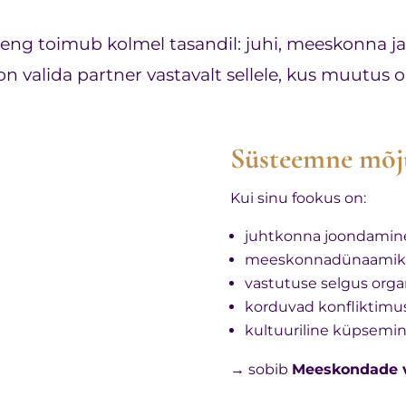
eng toimub kolmel tasandil: juhi, meeskonna ja
on valida partner vastavalt sellele, kus muutus on
Süsteemne mõj
Kui sinu fookus on:
juhtkonna joondamin
meeskonnadünaamika ja
vastutuse selgus orga
korduvad konfliktimus
kultuuriline küpsemi
→ sobib
Meeskondade v