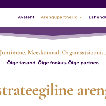
Avaleht
Arengupartnerid
Lahend
Juhtimine. Meeskonnad. Organisatsioonid
Õige tasand. Õige fookus. Õige partner.
strateegiline are