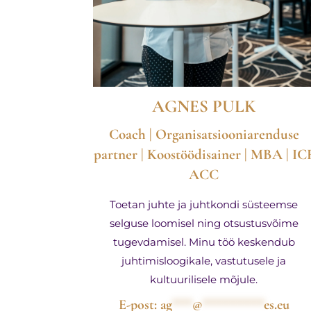
AGNES PULK
Coach | Organisatsiooniarenduse
partner | Koostöödisainer | MBA | IC
ACC
Toetan juhte ja juhtkondi süsteemse
selguse loomisel ning otsustusvõime
tugevdamisel. Minu töö keskendub
juhtimisloogikale, vastutusele ja
kultuurilisele mõjule.
E-post:
ag
***
@
*********
es.eu