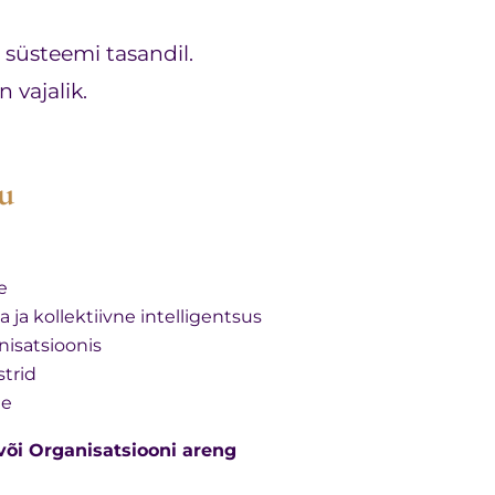
 süsteemi tasandil.
 vajalik.
u
e
 kollektiivne intelligentsus
nisatsioonis
trid
ne
õi Organisatsiooni areng