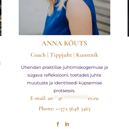
ANNA KÕUTS
Coach | Tippjuht | Kunstnik
F
Ühendan praktilise juhtimiskogemuse ja
sügava refleksiooni, toetades juhte
muutuste ja identiteedi küpsemise
protsessis.
E-mail:
an
**
@
*********
es.eu
Phone: ++372 5648 3463