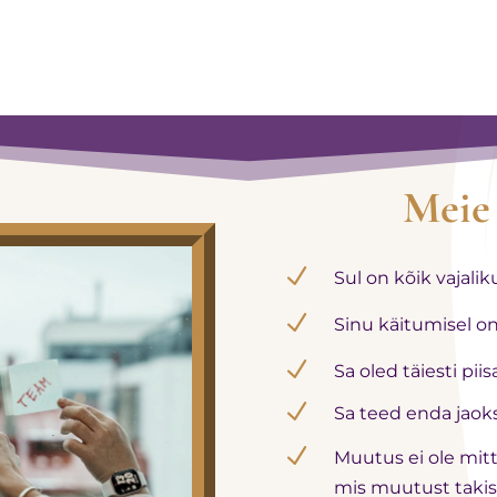
Meie
N
Sul on kõik vajali
N
Sinu käitumisel on
N
Sa oled täiesti pii
N
Sa teed enda jaok
N
Muutus ei ole mitte
mis muutust takis