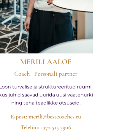
MERILI AALOE
Coach | Personali partner
Loon turvalise ja struktureeritud ruumi,
kus juhid saavad uurida uusi vaatenurki
ning teha teadlikke otsuseid.
E-post:
merili@bestcoaches.eu
Telefon: +372 515 5906