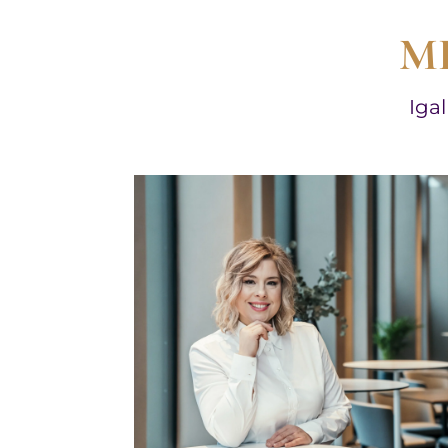
M
Iga