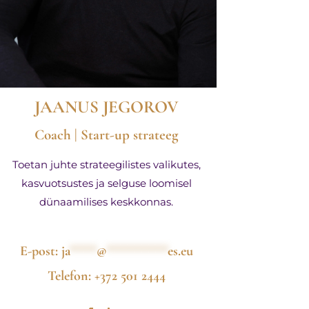
JAANUS JEGOROV
Coach | Start-up strateeg
Toetan juhte strateegilistes valikutes,
kasvuotsustes ja selguse loomisel
dünaamilises keskkonnas.
E-post:
ja
****
@
*********
es.eu
Telefon: +372 501 2444