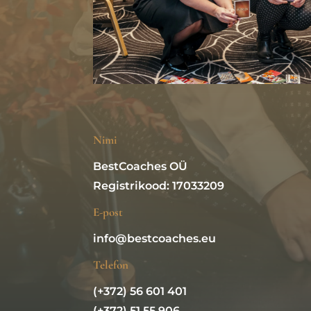
Nimi
BestCoaches OÜ
Registrikood: 17033209
E-post
info@bestcoaches.eu
Telefon
(+372) 56 601 401
(+372) 51 55 906