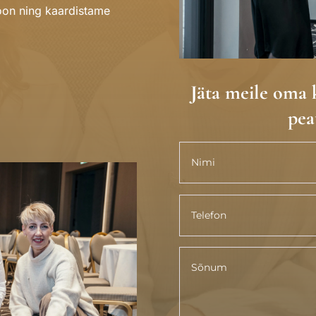
ioon ning kaardistame
Jäta meile oma 
pea