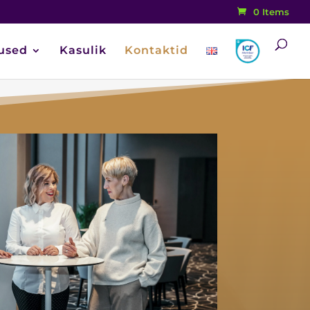
0 Items
used
Kasulik
Kontaktid