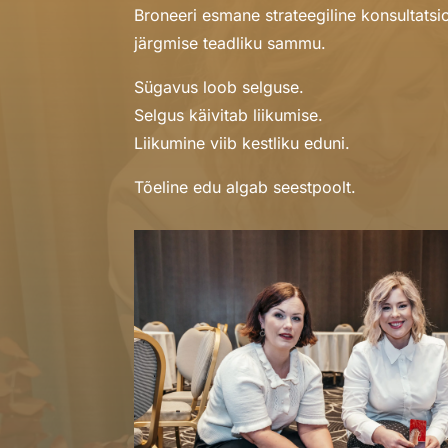
Broneeri esmane strateegiline konsultats
järgmise teadliku sammu.
Sügavus loob selguse.
Selgus käivitab liikumise.
Liikumine viib kestliku eduni.
Tõeline edu algab seestpoolt.