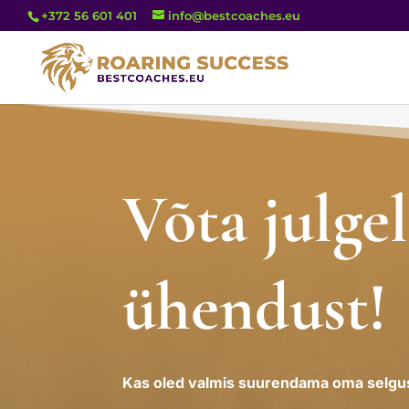
+372 56 601 401
info@bestcoaches.eu
Võta julgel
ühendust!
Kas oled valmis suurendama oma selgus