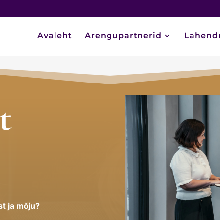
Avaleht
Arengupartnerid
Lahend
t
t ja mõju?