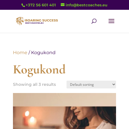
+372 56 601 401
info@bestcoaches.eu
Home
/ Kogukond
Kogukond
Showing all 3 results