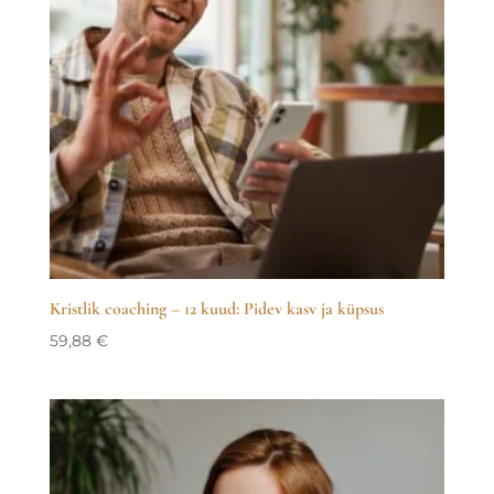
Kristlik coaching – 12 kuud: Pidev kasv ja küpsus
59,88
€