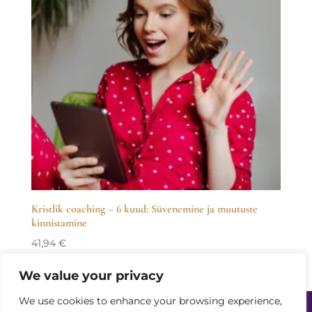
Kristlik coaching – 6 kuud: Süvenemine ja muutuste
kinnistamine
41,94
€
We value your privacy
We use cookies to enhance your browsing experience,
Home
Power Partners
Solutions