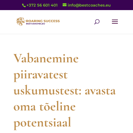
+372 56 601 401
info@bestcoaches.eu
Vabanemine
piiravatest
uskumustest: avasta
oma tõeline
potentsiaal