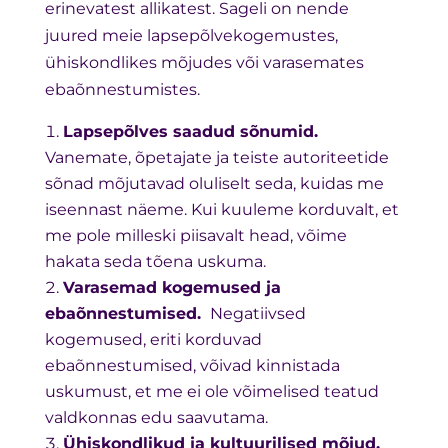
erinevatest allikatest. Sageli on nende
juured meie lapsepõlvekogemustes,
ühiskondlikes mõjudes või varasemates
ebaõnnestumistes.
Lapsepõlves saadud sõnumid.
Vanemate, õpetajate ja teiste autoriteetide
sõnad mõjutavad oluliselt seda, kuidas me
iseennast näeme. Kui kuuleme korduvalt, et
me pole milleski piisavalt head, võime
hakata seda tõena uskuma.
Varasemad kogemused ja
ebaõnnestumised.
Negatiivsed
kogemused, eriti korduvad
ebaõnnestumised, võivad kinnistada
uskumust, et me ei ole võimelised teatud
valdkonnas edu saavutama.
Ühiskondlikud ja kultuurilised mõjud.