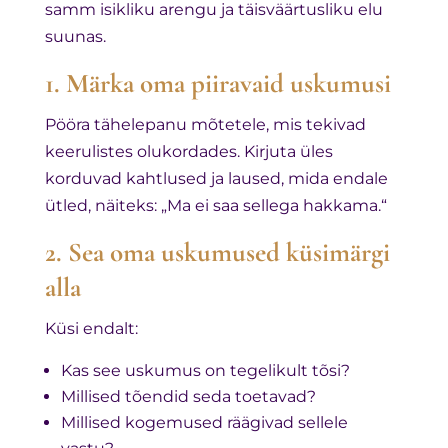
samm isikliku arengu ja täisväärtusliku elu
suunas.
1. Märka oma piiravaid uskumusi
Pööra tähelepanu mõtetele, mis tekivad
keerulistes olukordades. Kirjuta üles
korduvad kahtlused ja laused, mida endale
ütled, näiteks: „Ma ei saa sellega hakkama.“
2. Sea oma uskumused küsimärgi
alla
Küsi endalt:
Kas see uskumus on tegelikult tõsi?
Millised tõendid seda toetavad?
Millised kogemused räägivad sellele