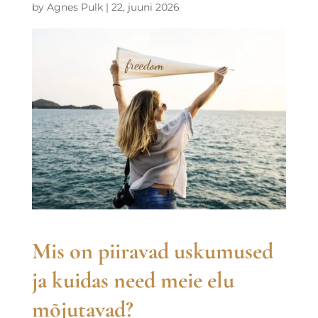
by
Agnes Pulk
|
22, juuni 2026
Mis on piiravad uskumused
ja kuidas need meie elu
mõjutavad?