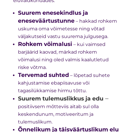
eluvaldkondades.
Suurem enesekindlus ja
eneseväärtustunne
– hakkad rohkem
uskuma oma võimetesse ning võtad
väljakutseid vastu suurema julgusega.
Rohkem võimalusi
– kui vaimsed
barjäärid kaovad, märkad rohkem
võimalusi ning oled valmis kaalutletud
riske võtma.
Tervemad suhted
– lõpetad suhete
kahjustamise ebapiisavuse või
tagasilükkamise hirmu tõttu.
–
Suurem tulemuslikkus ja edu
positiivsem mõtteviis aitab sul olla
keskendunum, motiveeritum ja
tulemuslikum.
Õnnelikum ja täisväärtuslikum elu