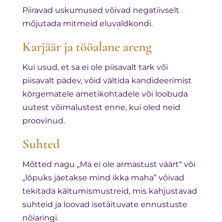
Piiravad uskumused võivad negatiivselt
mõjutada mitmeid eluvaldkondi.
Karjäär ja tööalane areng
Kui usud, et sa ei ole piisavalt tark või
piisavalt pädev, võid vältida kandideerimist
kõrgematele ametikohtadele või loobuda
uutest võimalustest enne, kui oled neid
proovinud.
Suhted
Mõtted nagu „Ma ei ole armastust väärt“ või
„lõpuks jäetakse mind ikka maha” võivad
tekitada käitumismustreid, mis kahjustavad
suhteid ja loovad isetäituvate ennustuste
nõiaringi.