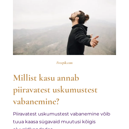
Freepik.com
Millist kasu annab
piiravatest uskumustest
vabanemine?
Piiravatest uskumustest vabanemine võib
tuua kaasa sügavaid muutusi kõigis