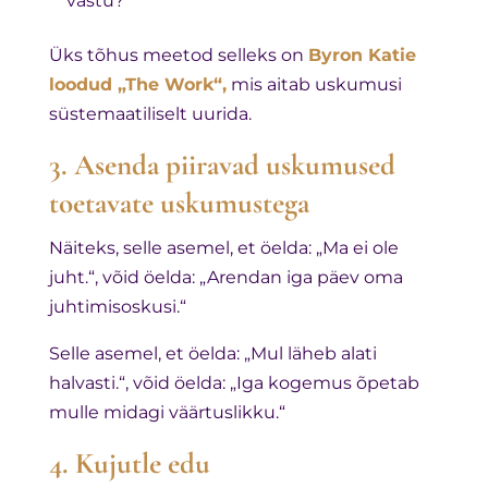
vastu?
Üks tõhus meetod selleks on
Byron Katie
loodud „The Work“,
mis aitab uskumusi
süstemaatiliselt uurida.
3. Asenda piiravad uskumused
toetavate uskumustega
Näiteks, selle asemel, et öelda: „Ma ei ole
juht.“, võid öelda: „Arendan iga päev oma
juhtimisoskusi.“
Selle asemel, et öelda: „Mul läheb alati
halvasti.“, võid öelda: „Iga kogemus õpetab
mulle midagi väärtuslikku.“
4. Kujutle edu