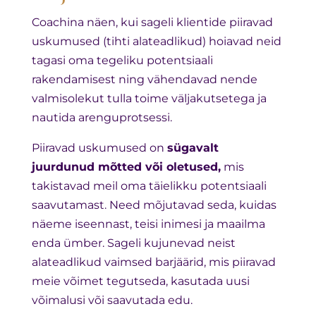
Coachina näen, kui sageli klientide piiravad
uskumused (tihti alateadlikud) hoiavad neid
tagasi oma tegeliku potentsiaali
rakendamisest ning vähendavad nende
valmisolekut tulla toime väljakutsetega ja
nautida arenguprotsessi.
Piiravad uskumused on
sügavalt
juurdunud mõtted või oletused,
mis
takistavad meil oma täielikku potentsiaali
saavutamast. Need mõjutavad seda, kuidas
näeme iseennast, teisi inimesi ja maailma
enda ümber. Sageli kujunevad neist
alateadlikud vaimsed barjäärid, mis piiravad
meie võimet tegutseda, kasutada uusi
võimalusi või saavutada edu.