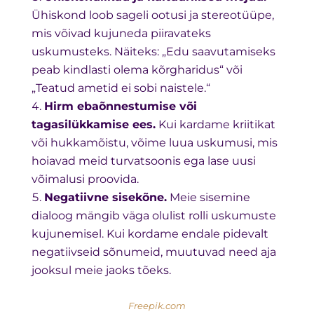
Ühiskond loob sageli ootusi ja stereotüüpe,
mis võivad kujuneda piiravateks
uskumusteks. Näiteks: „Edu saavutamiseks
peab kindlasti olema kõrgharidus“ või
„Teatud ametid ei sobi naistele.“
Hirm ebaõnnestumise või
tagasilükkamise ees.
Kui kardame kriitikat
või hukkamõistu, võime luua uskumusi, mis
hoiavad meid turvatsoonis ega lase uusi
võimalusi proovida.
Negatiivne sisekõne.
Meie sisemine
dialoog mängib väga olulist rolli uskumuste
kujunemisel. Kui kordame endale pidevalt
negatiivseid sõnumeid, muutuvad need aja
jooksul meie jaoks tõeks.
Freepik.com